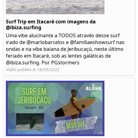
Surf Trip em Itacaré com imagens da
@ibiza.surfing
Uma vibe alucinante a TODOS através desse surf
irado de @marlobarcelos e @familiaeshowsurf nas
ondas e na vibe baiana de Jeribucaçú, neste último
feriado em Itacaré, sob as lentes galáticas de
@ibiza.surfing. Por PGstormers
Vidéo publiée le 18/09/2022