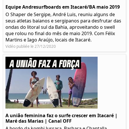
Equipe Andresurfboards em Itacaré/BA maio 2019
O Shaper de Sergipe, André Luis, reuniu alguns de
seus atletas baianos e sergipanos para desfrutar das
ondas do litoral sul da Bahia, aproveitando o swell
que rolou no final do mês de maio 2019. Com Félix
Martins e Iago Araújo, locais de Itacaré.
Vidéo publiée le 27/12/2020
A união feminina faz o surfe crescer em Itacaré |
Maré das Marias | Canal OFF
A bordo da kombi Jussara, Barbara e Chantalla